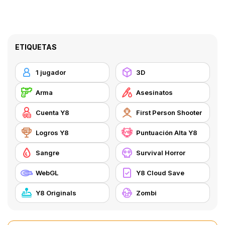
ETIQUETAS
1 jugador
3D
Arma
Asesinatos
Cuenta Y8
First Person Shooter
Logros Y8
Puntuación Alta Y8
Sangre
Survival Horror
WebGL
Y8 Cloud Save
Y8 Originals
Zombi