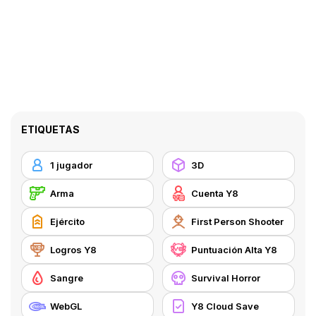
ETIQUETAS
1 jugador
3D
Arma
Cuenta Y8
Ejército
First Person Shooter
Logros Y8
Puntuación Alta Y8
Sangre
Survival Horror
WebGL
Y8 Cloud Save