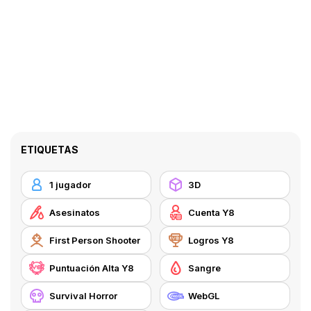
ETIQUETAS
1 jugador
3D
Asesinatos
Cuenta Y8
First Person Shooter
Logros Y8
Puntuación Alta Y8
Sangre
Survival Horror
WebGL