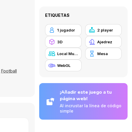
ETIQUETAS
1 jugador
2 player
3D
Ajedrez
Local Multiplayer
Mesa
WebGL
,
Football
¡Añadir este juego a tu
página web!
Al incrustar la línea de código
simple