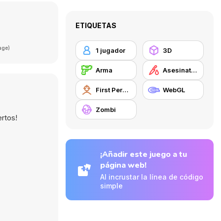
ETIQUETAS
age)
1 jugador
3D
Arma
Asesinatos
First Person Shooter
WebGL
Zombi
ertos!
¡Añadir este juego a tu
página web!
Al incrustar la línea de código
simple