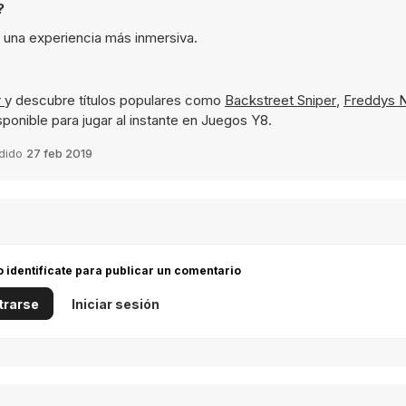
?
a una experiencia más inmersiva.
r
y descubre títulos populares como
Backstreet Sniper
,
Freddys 
sponible para jugar al instante en Juegos Y8.
dido
27 feb 2019
 o identifícate para publicar un comentario
trarse
Iniciar sesión