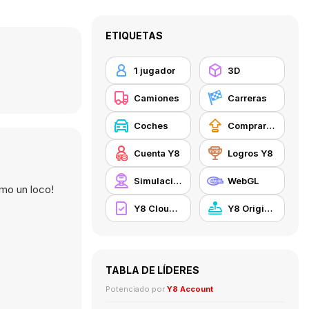
ETIQUETAS
1 jugador
3D
Camiones
Carreras
Coches
Comprar mejoras de equipamiento
Cuenta Y8
Logros Y8
Simulación
WebGL
omo un loco!
Y8 Cloud Save
Y8 Originals
TABLA DE LÍDERES
Potenciado por
Y8 Account