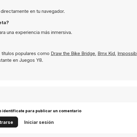
a directamente en tu navegador.
eta?
ara una experiencia más inmersiva.
 títulos populares como
Draw the Bike Bridge
,
Bmx Kid
,
Impossib
nstante en Juegos Y8.
 o identifícate para publicar un comentario
trarse
Iniciar sesión