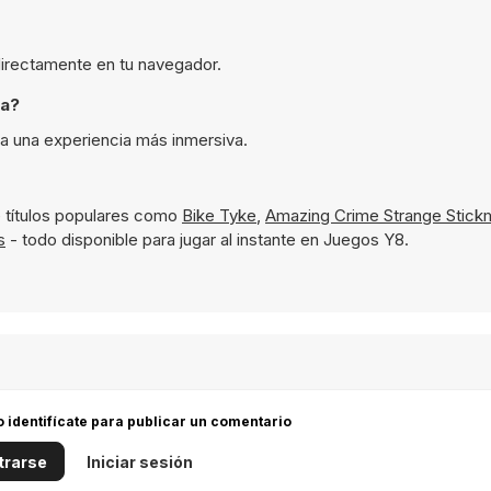
 directamente en tu navegador.
ta?
ra una experiencia más inmersiva.
 títulos populares como
Bike Tyke
,
Amazing Crime Strange Stick
s
- todo disponible para jugar al instante en Juegos Y8.
 o identifícate para publicar un comentario
trarse
Iniciar sesión