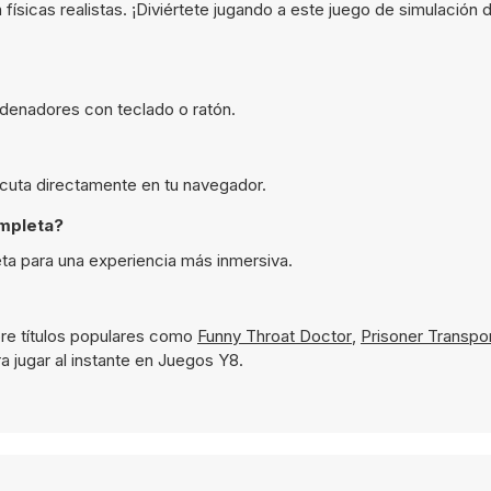
ísicas realistas. ¡Diviértete jugando a este juego de simulación
rdenadores con teclado o ratón.
jecuta directamente en tu navegador.
ompleta?
eta para una experiencia más inmersiva.
re títulos populares como
Funny Throat Doctor
,
Prisoner Transpor
a jugar al instante en Juegos Y8.