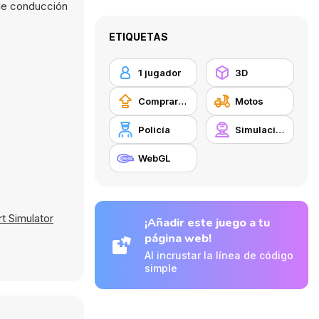
 de conducción
ETIQUETAS
1 jugador
3D
Comprar mejoras de equipamiento
Motos
Policía
Simulación
WebGL
t Simulator
¡Añadir este juego a tu
página web!
Al incrustar la línea de código
simple