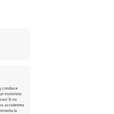
 y conduce
 un motorista
ces! Si no
hos accidentes
rimenta la