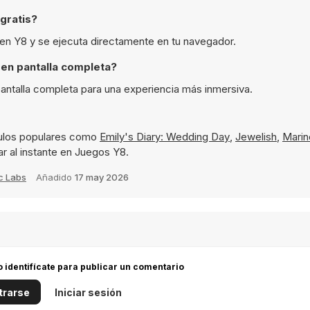
gratis?
r en Y8 y se ejecuta directamente en tu navegador.
en pantalla completa?
pantalla completa para una experiencia más inmersiva.
tulos populares como
Emily's Diary: Wedding Day
,
Jewelish
,
Marin
ar al instante en Juegos Y8.
c Labs
Añadido
17 may 2026
 o identifícate para publicar un comentario
trarse
Iniciar sesión