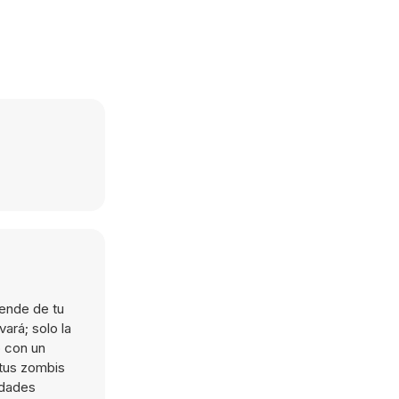
pende de tu
vará; solo la
 con un
 tus zombis
idades