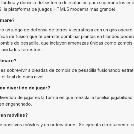
 táctica y dominio del sistema de mutación para superar a los en
n Y8, la plataforma de juegos HTML5 moderna más grande!
htmare?
 un juego de defensa de torres y estrategia con un giro oscuro.
ca de fusión que te permite combinar plantas en híbridos poder
 zombis de pesadilla, que incluyen amenazas únicas como zombis
 unidades terrestres.
ghtmare?
e es sobrevivir a oleadas de zombis de pesadilla fusionando estr
el final de cada nivel.
ea divertido de jugar?
ertido de jugar es la forma en que mezcla la familiar jugabilida
nen enganchado.
 en móviles?
dispositivos móviles y en ordenadores. Se ejecuta directamente e