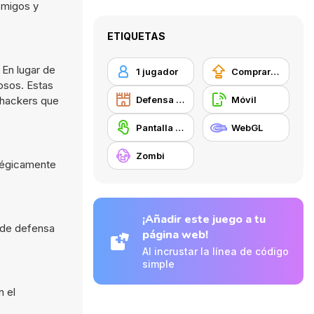
emigos y
ETIQUETAS
 En lugar de
1 jugador
Comprar mejoras de equipamiento
osos. Estas
 hackers que
Defensa de Torre
Móvil
Pantalla táctil
WebGL
Zombi
atégicamente
¡Añadir este juego a tu
d de defensa
página web!
Al incrustar la línea de código
simple
n el