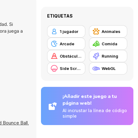
ETIQUETAS
ad. Si
ora juega a
1 jugador
Animales
Arcade
Comida
Obstáculos
Running
Side Scrolling
WebGL
¡Añadir este juego a tu
página web!
Al incrustar la línea de código
simple
d Bounce Ball
,