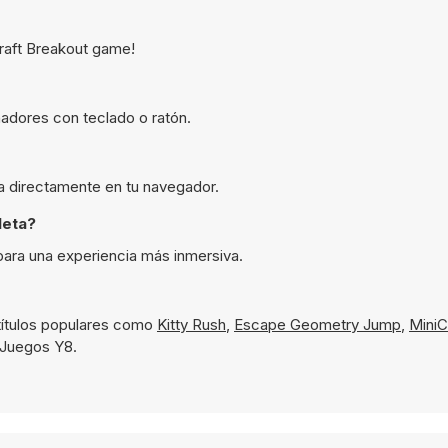
craft Breakout game!
adores con teclado o ratón.
ta directamente en tu navegador.
leta?
para una experiencia más inmersiva.
títulos populares como
Kitty Rush
,
Escape Geometry Jump
,
MiniC
n Juegos Y8.