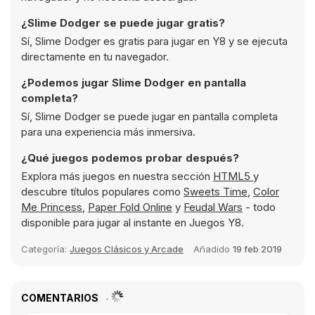
¿Slime Dodger se puede jugar gratis?
Sí, Slime Dodger es gratis para jugar en Y8 y se ejecuta
directamente en tu navegador.
¿Podemos jugar Slime Dodger en pantalla
completa?
Sí, Slime Dodger se puede jugar en pantalla completa
para una experiencia más inmersiva.
¿Qué juegos podemos probar después?
Explora más juegos en nuestra sección
HTML5
y
descubre títulos populares como
Sweets Time
,
Color
Me Princess
,
Paper Fold Online
y
Feudal Wars
- todo
disponible para jugar al instante en Juegos Y8.
Categoría:
Juegos Clásicos y Arcade
Añadido
19 feb 2019
COMENTARIOS