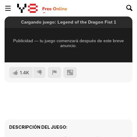
1.4K
DESCRIPCIÓN DEL JUEGO: