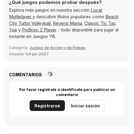
¿Qué juegos podemos probar después?
Explora más juegos en nuestra sección
Local
Multiplayer
y descubre títulos populares como
Beach
City Turbo Volleyball
,
Reversi Mania
,
Classic Tic Tac
Toe
y
PixBros: 2 Player
- todo disponible para jugar al
instante en Juegos Y8.
Categoría:
Juegos de Acción y de Peleas
Añadido
04 jun 2007
COMENTARIOS
Por favor regístrate o identifícate para publicar un
comentario
Registrarse
Iniciar sesión