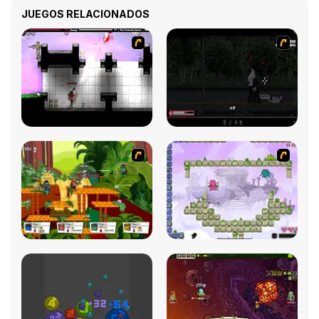
JUEGOS RELACIONADOS