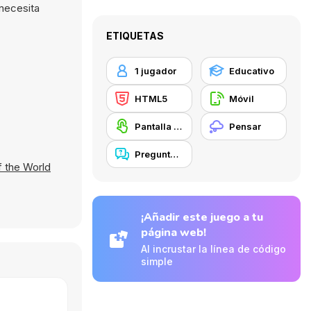
 necesita
ETIQUETAS
1 jugador
Educativo
HTML5
Móvil
Pantalla táctil
Pensar
Preguntas y Respuestas
f the World
¡Añadir este juego a tu
página web!
Al incrustar la línea de código
simple