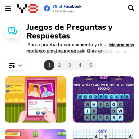
Juegos de Preguntas y
Respuestas
¡Pon a prueba tu conocimiento y desafía tu
Mostrar más
intelecto con los juegos de Quiz en Y8!
Responde preguntas, resuelve puzzles y compite por
puntuaciones altas.
1
2
3
4
5