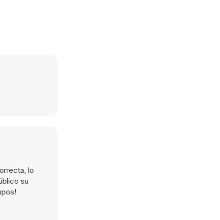
rrecta, lo
úblico su
mpos!