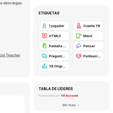
ta descargas.
ETIQUETAS
1 jugador
Cuenta Y8
HTML5
Móvil
Pantalla táctil
Pensar
ool Teacher
Preguntas y Respuestas
Puntuación Alta Y8
Y8 Originals
TABLA DE LÍDERES
Potenciado por
Y8 Account
Ver más