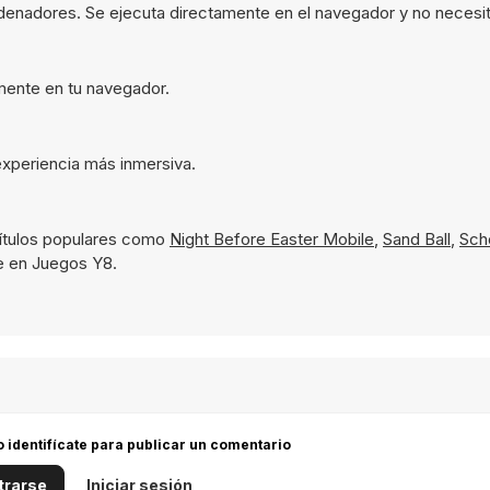
 ordenadores. Se ejecuta directamente en el navegador y no necesi
tamente en tu navegador.
 experiencia más inmersiva.
títulos populares como
Night Before Easter Mobile
,
Sand Ball
,
Sch
te en Juegos Y8.
 o identifícate para publicar un comentario
trarse
Iniciar sesión