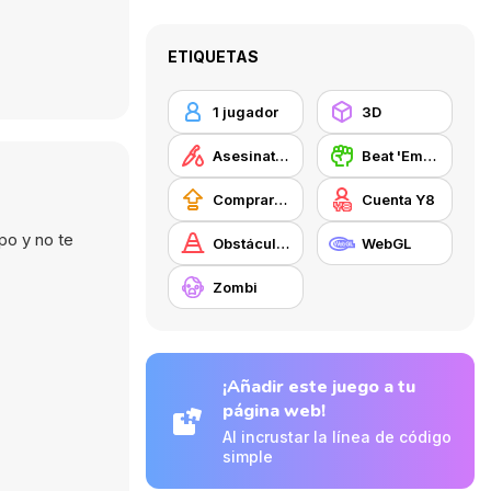
ETIQUETAS
1 jugador
3D
Asesinatos
Beat 'Em Up
Comprar mejoras de equipamiento
Cuenta Y8
po y no te
Obstáculos
WebGL
Zombi
¡Añadir este juego a tu
página web!
Al incrustar la línea de código
simple