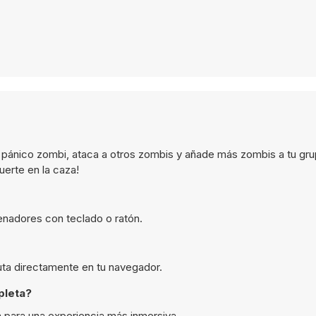
 pánico zombi, ataca a otros zombis y añade más zombis a tu gru
uerte en la caza!
nadores con teclado o ratón.
uta directamente en tu navegador.
pleta?
 para una experiencia más inmersiva.