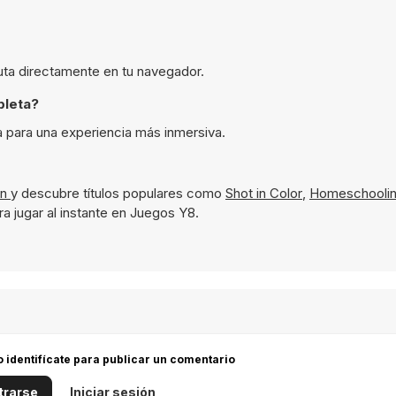
uta directamente en tu navegador.
pleta?
 para una experiencia más inmersiva.
ón
y descubre títulos populares como
Shot in Color
,
Homeschoolin
ra jugar al instante en Juegos Y8.
 o identifícate para publicar un comentario
trarse
Iniciar sesión