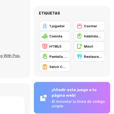
ETIQUETAS
1 jugador
Cocinar
Comida
Habilidad con el ratón
HTML5
Móvil
g With Pop
,
Pantalla táctil
Restaurante
Servir Comida
¡Añadir este juego a tu
página web!
Al incrustar la línea de código
simple