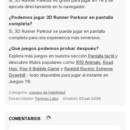
Sí, 3D Runner Parkour es gratis para jugar en Y8 y se
ejecuta directamente en tu navegador.
¿Podemos jugar 3D Runner Parkour en pantalla
completa?
Sí, 3D Runner Parkour se puede jugar en pantalla
completa para una experiencia más inmersiva.
¿Qué juegos podemos probar después?
Explora más juegos en nuestra sección
Pantalla táctil
y
descubre títulos populares como
1010 Animals
,
Road
Hop
,
Pop It Bubble Game
y
Ragdoll Racing: Extreme
Downhill
- todo disponible para jugar al instante en
Juegos Y8.
Categoría:
Juegos de Habilidad
Desarrollador:
Fennec Labs
Añadido
02 jun 2026
COMENTARIOS