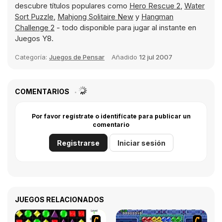
descubre títulos populares como
Hero Rescue 2
,
Water
Sort Puzzle
,
Mahjong Solitaire New
y
Hangman
Challenge 2
- todo disponible para jugar al instante en
Juegos Y8.
Categoría:
Juegos de Pensar
Añadido
12 jul 2007
COMENTARIOS
Por favor regístrate o identifícate para publicar un
comentario
Registrarse
Iniciar sesión
JUEGOS RELACIONADOS