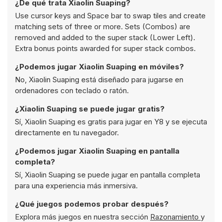
¿De qué trata Xiaolin Suaping?
Use cursor keys and Space bar to swap tiles and create
matching sets of three or more. Sets (Combos) are
removed and added to the super stack (Lower Left).
Extra bonus points awarded for super stack combos.
¿Podemos jugar Xiaolin Suaping en móviles?
No, Xiaolin Suaping está diseñado para jugarse en
ordenadores con teclado o ratón.
¿Xiaolin Suaping se puede jugar gratis?
Sí, Xiaolin Suaping es gratis para jugar en Y8 y se ejecuta
directamente en tu navegador.
¿Podemos jugar Xiaolin Suaping en pantalla
completa?
Sí, Xiaolin Suaping se puede jugar en pantalla completa
para una experiencia más inmersiva.
¿Qué juegos podemos probar después?
Explora más juegos en nuestra sección
Razonamiento
y