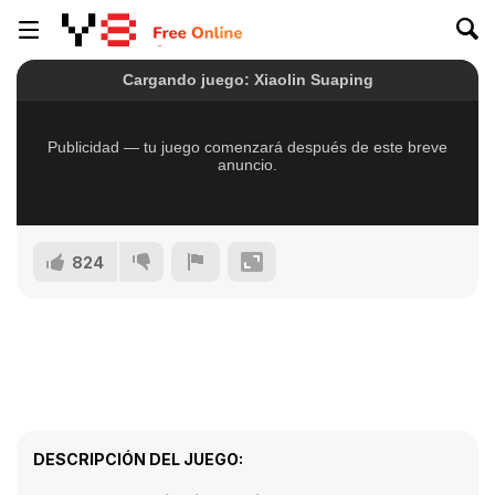
824
DESCRIPCIÓN DEL JUEGO: