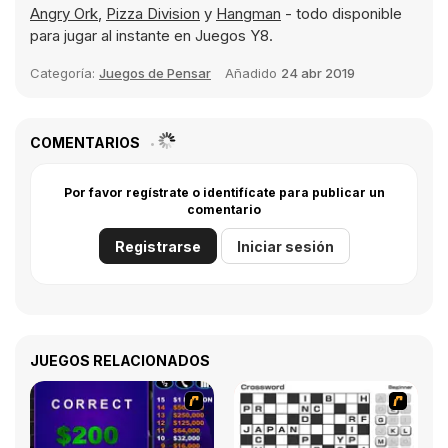
Angry Ork
,
Pizza Division
y
Hangman
- todo disponible
para jugar al instante en Juegos Y8.
Categoría:
Juegos de Pensar
Añadido
24 abr 2019
COMENTARIOS
Por favor regístrate o identifícate para publicar un
comentario
Registrarse
Iniciar sesión
JUEGOS RELACIONADOS