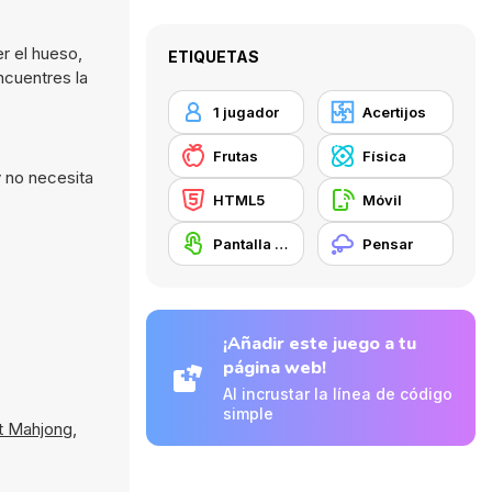
r el hueso,
ETIQUETAS
ncuentres la
1 jugador
Acertijos
Frutas
Física
 no necesita
HTML5
Móvil
Pantalla táctil
Pensar
¡Añadir este juego a tu
página web!
Al incrustar la línea de código
simple
it Mahjong
,