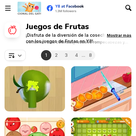
Juegos de Frutas
¡Disfruta de la diversión de la cosecha de frutas
Mostrar más
con los juegos de Frutas en Y8!
Combina frutas coloridas, resuelve rompecabezas y
disfruta de un juego jugoso.
1
2
3
4
...
8