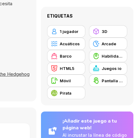
cesita
ETIQUETAS
1 jugador
3D
Acuáticos
Arcade
Barco
Habilidad con el ratón
HTML5
Juegos io
 the Hedgehog
Móvil
Pantalla táctil
Pirata
¡Añadir este juego a tu
página web!
Al incrustar la línea de código