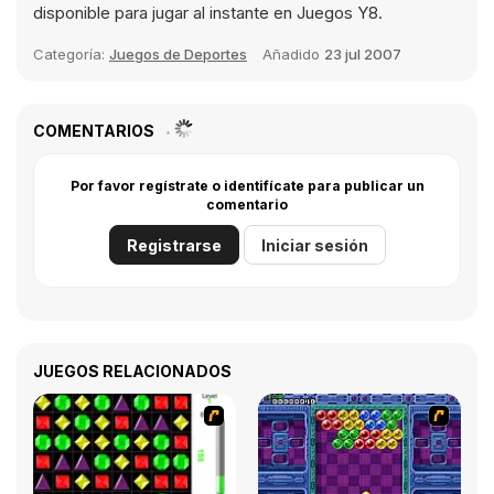
disponible para jugar al instante en Juegos Y8.
Categoría:
Juegos de Deportes
Añadido
23 jul 2007
COMENTARIOS
Por favor regístrate o identifícate para publicar un
comentario
Registrarse
Iniciar sesión
JUEGOS RELACIONADOS