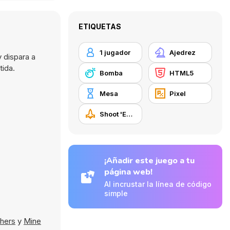
ETIQUETAS
1 jugador
Ajedrez
 dispara a
tida.
Bomba
HTML5
Mesa
Pixel
Shoot 'Em Up
¡Añadir este juego a tu
página web!
Al incrustar la línea de código
simple
thers
y
Mine