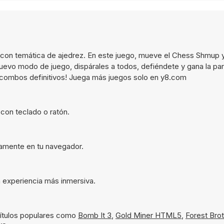
on temática de ajedrez. En este juego, mueve el Chess Shmup y
uevo modo de juego, dispárales a todos, defiéndete y gana la par
os combos definitivos! Juega más juegos solo en y8.com
con teclado o ratón.
tamente en tu navegador.
 experiencia más inmersiva.
títulos populares como
Bomb It 3
,
Gold Miner HTML5
,
Forest Bro