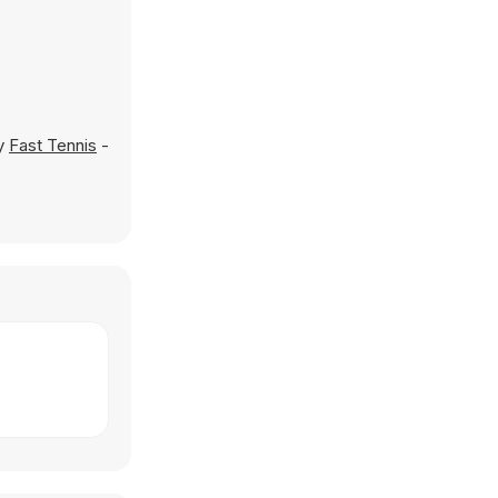
y
Fast Tennis
-