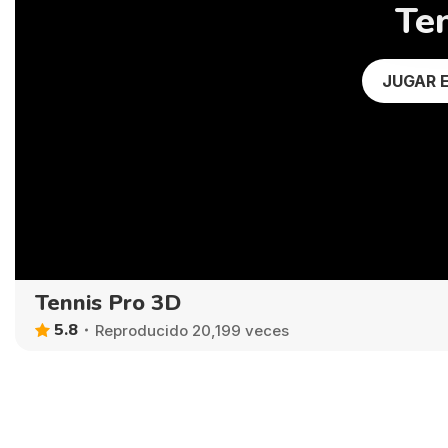
Te
JUGAR 
Tennis Pro 3D
5.8
Reproducido 20,199 veces