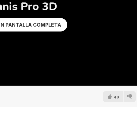
nnis Pro 3D
EN PANTALLA COMPLETA
49