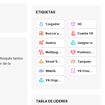
ETIQUETAS
1 jugador
3D
Buscar y destruir
Cuenta Y8
Guerra
Juegos io
Multijugador
Puntuación Alta Y8
niquila tantos
Shoot 'Em Up
Tanques
r de la
WebGL
Y8 Cloud Save
Y8 Originals
TABLA DE LÍDERES