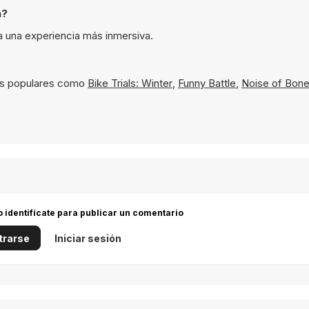
a?
a una experiencia más inmersiva.
los populares como
Bike Trials: Winter
,
Funny Battle
,
Noise of Bon
 o identifícate para publicar un comentario
trarse
Iniciar sesión