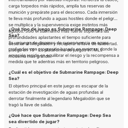
carga torpedos más rápidos, amplía tus reservas de
munición y prepárate para el descenso. Cada inmersión
te lleva más profundo a aguas hostiles donde el peligro
se multiplica y la supervivencia exige instintos más
¿Qué tipo de juego es Submarine Rampage: Deep
agudos. Solo el submarino más fuerte soportará las
Sea?
profundidades aplastantes el tiempo suficiente para
Es un juego de disparos de supervivencia en aguas
desafiar al Megalodón y recuperar la llave de la libertad.
profundas con progresión basada en mejoras, donde la
¡Juega en Y8 - La plataforma de juegos HTML5
emoción reside en equilibrar el riesgo y la recompensa a
moderna más grande!
medida que te adentras más en territorio peligroso.
¿Cuál es el objetivo de Submarine Rampage: Deep
Sea?
El objetivo principal en este juego es escapar de la
estación de investigación de aguas profundas al
derrotar finalmente al legendario Megalodón que se
tragó la llave de salida.
¿Qué hace que Submarine Rampage: Deep Sea
sea divertido de jugar?