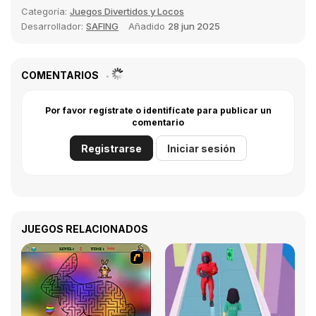
Categoría:
Juegos Divertidos y Locos
Desarrollador:
SAFING
Añadido
28 jun 2025
COMENTARIOS
Por favor regístrate o identifícate para publicar un
comentario
Registrarse
Iniciar sesión
JUEGOS RELACIONADOS