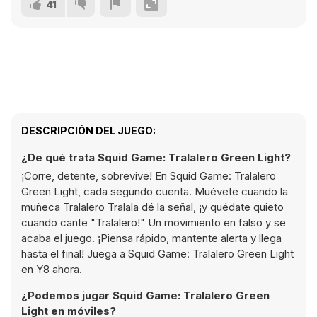
41
DESCRIPCIÓN DEL JUEGO:
¿De qué trata Squid Game: Tralalero Green Light?
¡Corre, detente, sobrevive! En Squid Game: Tralalero
Green Light, cada segundo cuenta. Muévete cuando la
muñeca Tralalero Tralala dé la señal, ¡y quédate quieto
cuando cante "Tralalero!" Un movimiento en falso y se
acaba el juego. ¡Piensa rápido, mantente alerta y llega
hasta el final! Juega a Squid Game: Tralalero Green Light
en Y8 ahora.
¿Podemos jugar Squid Game: Tralalero Green
Light en móviles?