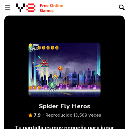
Spider Fly Heros
7.9
Reproducido 13,569 veces
Tu pantalla es muy pequeña para jugar