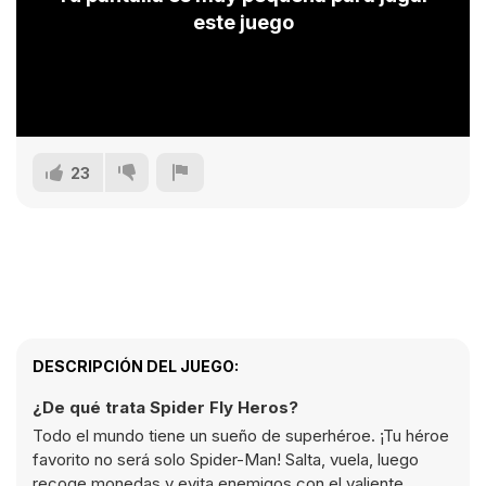
este juego
23
DESCRIPCIÓN DEL JUEGO:
¿De qué trata Spider Fly Heros?
Todo el mundo tiene un sueño de superhéroe. ¡Tu héroe
favorito no será solo Spider-Man! Salta, vuela, luego
recoge monedas y evita enemigos con el valiente