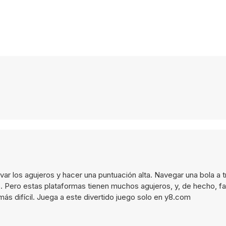
ivar los agujeros y hacer una puntuación alta. Navegar una bola a 
o. Pero estas plataformas tienen muchos agujeros, y, de hecho, f
ás difícil. Juega a este divertido juego solo en y8.com