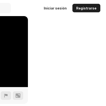
Iniciar sesión
Registrarse