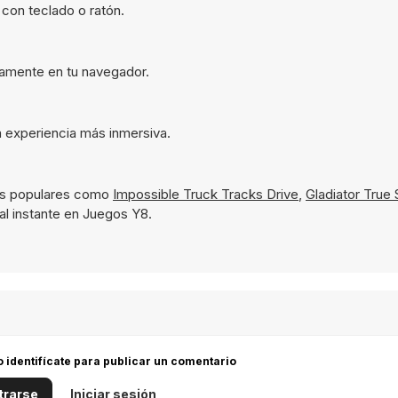
con teclado o ratón.
ctamente en tu navegador.
a experiencia más inmersiva.
los populares como
Impossible Truck Tracks Drive
,
Gladiator True 
 al instante en Juegos Y8.
 o identifícate para publicar un comentario
trarse
Iniciar sesión