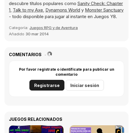
descubre títulos populares como
Sanity Check: Chapter
1
,
Talk to my Axe
,
Dynamons World
y
Monster Sanctuary
- todo disponible para jugar al instante en Juegos Y8.
Categoría:
Juegos RPG y de Aventura
Añadido
30 mar 2014
COMENTARIOS
Por favor regístrate o identifícate para publicar un
comentario
Registrarse
Iniciar sesión
JUEGOS RELACIONADOS