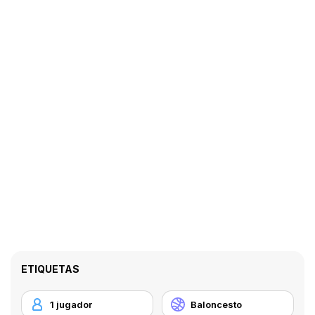
ETIQUETAS
1 jugador
Baloncesto