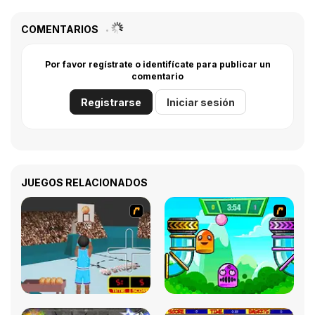
COMENTARIOS
Por favor regístrate o identifícate para publicar un
comentario
Registrarse
Iniciar sesión
JUEGOS RELACIONADOS