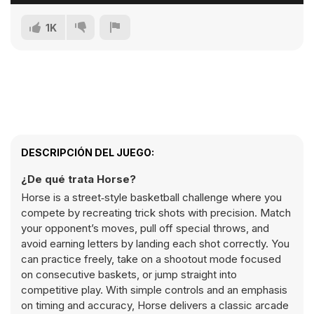
1K
DESCRIPCIÓN DEL JUEGO:
¿De qué trata Horse?
Horse is a street‑style basketball challenge where you
compete by recreating trick shots with precision. Match
your opponent’s moves, pull off special throws, and
avoid earning letters by landing each shot correctly. You
can practice freely, take on a shootout mode focused
on consecutive baskets, or jump straight into
competitive play. With simple controls and an emphasis
on timing and accuracy, Horse delivers a classic arcade