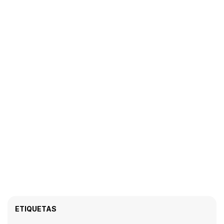
ETIQUETAS