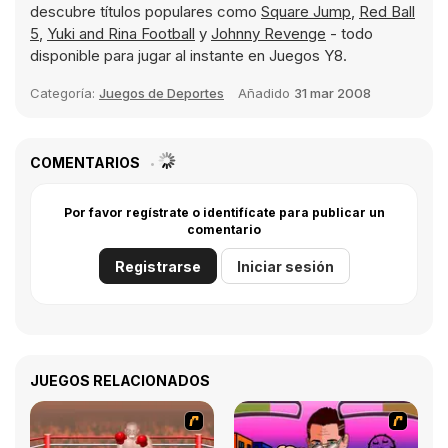
descubre títulos populares como
Square Jump
,
Red Ball
5
,
Yuki and Rina Football
y
Johnny Revenge
- todo
disponible para jugar al instante en Juegos Y8.
Categoría:
Juegos de Deportes
Añadido
31 mar 2008
COMENTARIOS
Por favor regístrate o identifícate para publicar un
comentario
Registrarse
Iniciar sesión
JUEGOS RELACIONADOS