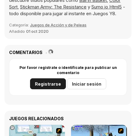
descubre títulos populares como
Ball in Basket
,
Color
Sort
,
Stickman Army: The Resistance
y
Sumo io Html5
-
todo disponible para jugar al instante en Juegos Y8.
Categoría:
Juegos de Acción y de Peleas
Añadido
01 oct 2020
COMENTARIOS
Por favor regístrate o identifícate para publicar un
comentario
Registrarse
Iniciar sesión
JUEGOS RELACIONADOS