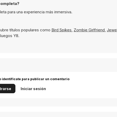
 completa?
pleta para una experiencia más inmersiva.
ubre títulos populares como
Bird Spikes
,
Zombie Girlfriend
,
Jewe
 Juegos Y8.
 o identifícate para publicar un comentario
trarse
Iniciar sesión