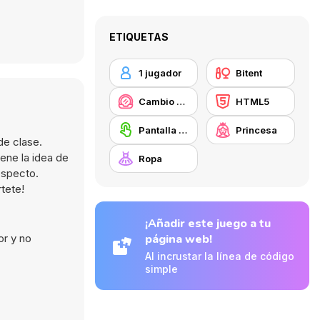
ETIQUETAS
1 jugador
Bitent
Cambio de look / Maquillaje
HTML5
Pantalla táctil
Princesa
de clase.
ene la idea de
Ropa
especto.
rtete!
¡Añadir este juego a tu
or y no
página web!
Al incrustar la línea de código
simple