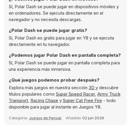
Sí, Polar Dash se puede jugar en dispositivos móviles y
en ordenadores. Se ejecuta directamente en el
navegador y no necesita descargas.
¿Polar Dash se puede jugar gratis?
Sí, Polar Dash es gratis para jugar en Y8 y se ejecuta
directamente en tu navegador.
¿Podemos jugar Polar Dash en pantalla completa?
Sí, Polar Dash se puede jugar en pantalla completa para
una experiencia más inmersiva.
¿Qué juegos podemos probar después?
Explora más juegos en nuestra sección
3D
y descubre
títulos populares como
Super Speed Racer
,
Army Truck
Transport
,
Racing Chase
y
Super Cat Free Fire
- todo
disponible para jugar al instante en Juegos Y8.
Categoría:
Juegos de Pensar
Añadido
02 jun 2026