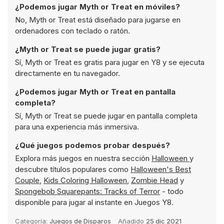
¿Podemos jugar Myth or Treat en móviles?
No, Myth or Treat está diseñado para jugarse en
ordenadores con teclado o ratón.
¿Myth or Treat se puede jugar gratis?
Sí, Myth or Treat es gratis para jugar en Y8 y se ejecuta
directamente en tu navegador.
¿Podemos jugar Myth or Treat en pantalla
completa?
Sí, Myth or Treat se puede jugar en pantalla completa
para una experiencia más inmersiva.
¿Qué juegos podemos probar después?
Explora más juegos en nuestra sección
Halloween
y
descubre títulos populares como
Halloween's Best
Couple
,
Kids Coloring Halloween
,
Zombie Head
y
Spongebob Squarepants: Tracks of Terror
- todo
disponible para jugar al instante en Juegos Y8.
Categoría:
Juegos de Disparos
Añadido
25 dic 2021