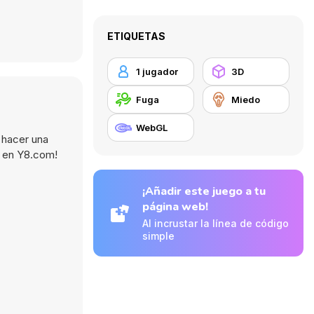
ETIQUETAS
1 jugador
3D
Fuga
Miedo
WebGL
 hacer una
í en Y8.com!
¡Añadir este juego a tu
página web!
Al incrustar la línea de código
simple