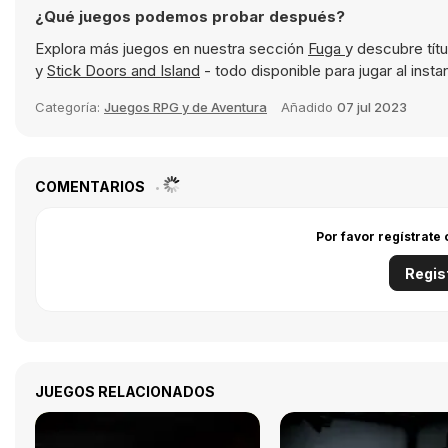
¿Qué juegos podemos probar después?
Explora más juegos en nuestra sección
Fuga
y descubre tí
y
Stick Doors and Island
- todo disponible para jugar al inst
Categoría:
Juegos RPG y de Aventura
Añadido
07 jul 2023
COMENTARIOS
Por favor regístrate
Regis
JUEGOS RELACIONADOS