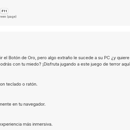
creen (page)
r el Botón de Oro, pero algo extraño le sucede a su PC ¿y quiere
Podrás con tu miedo? ¡Disfruta jugando a este juego de terror aqu
on teclado o ratón.
tamente en tu navegador.
 experiencia más inmersiva.