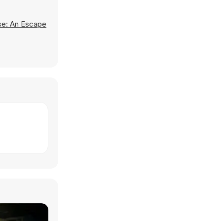
e: An Escape