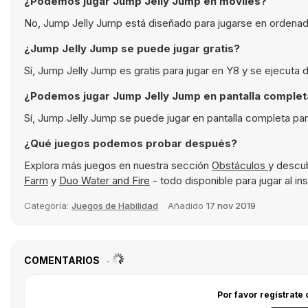
¿Podemos jugar Jump Jelly Jump en móviles?
No, Jump Jelly Jump está diseñado para jugarse en ordenad
¿Jump Jelly Jump se puede jugar gratis?
Sí, Jump Jelly Jump es gratis para jugar en Y8 y se ejecuta
¿Podemos jugar Jump Jelly Jump en pantalla complet
Sí, Jump Jelly Jump se puede jugar en pantalla completa pa
¿Qué juegos podemos probar después?
Explora más juegos en nuestra sección
Obstáculos
y descu
Farm
y
Duo Water and Fire
- todo disponible para jugar al i
Categoría:
Juegos de Habilidad
Añadido
17 nov 2019
COMENTARIOS
Por favor regístrate