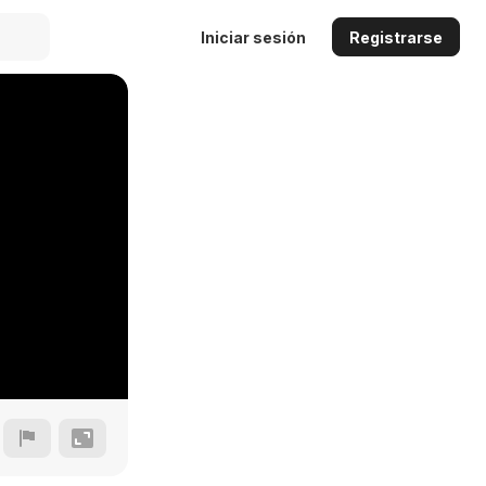
Iniciar sesión
Registrarse