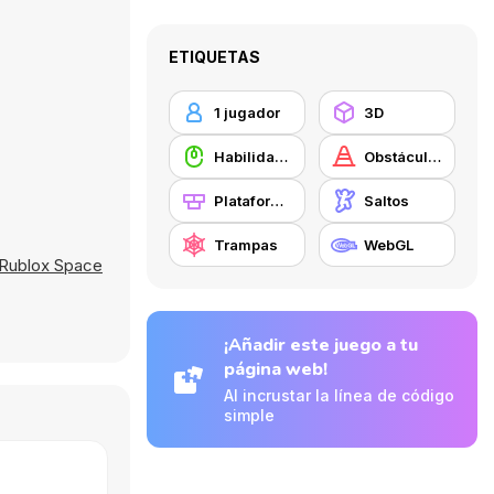
ETIQUETAS
1 jugador
3D
Habilidad con el ratón
Obstáculos
Plataformas
Saltos
Trampas
WebGL
Rublox Space
¡Añadir este juego a tu
página web!
Al incrustar la línea de código
simple