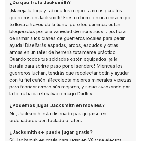
¿De qué trata Jacksmith?
¡Maneja la forja y fabrica tus mejores armas para tus
guerreros en Jacksmith! Eres un burro en una misión que
te lleva a través de la tierra, pero los caminos están
bloqueados por una variedad de monstruos... ¡es hora
de llamar a los clanes de guerreros locales para pedir
ayuda! Diseñarás espadas, arcos, escudos y otras
armas en un taller de herrería totalmente práctico.
Cuando todos tus soldados estén equipados, ¡a la
batalla para abrirte paso por el sendero! Mientras los
guerreros luchan, tendrás que recolectar botín y ayudar
con tu fiel cañón. ¡Recolecta mejores minerales y piezas
para fabricar armas aún mejores, y sigue avanzando por
la tierra hacia el malvado mago Dudley!
¿Podemos jugar Jacksmith en móviles?
No, Jacksmith está diseñado para jugarse en
ordenadores con teclado o ratón.
¿Jacksmith se puede jugar gratis?
Sí, Jacksmith es gratis para jugar en Y8 y se ejecuta