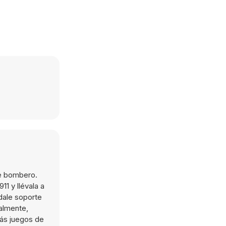
de bombero.
1 y llévala a
dale soporte
nalmente,
más juegos de