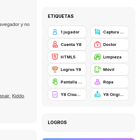
ETIQUETAS
navegador y no
1 jugador
Captura de Pantalla Y8
Cuenta Y8
Doctor
HTML5
Limpieza
Logros Y8
Móvil
Pantalla táctil
Ropa
Y8 Cloud Save
Y8 Originals
epair
,
Kiddo
LOGROS