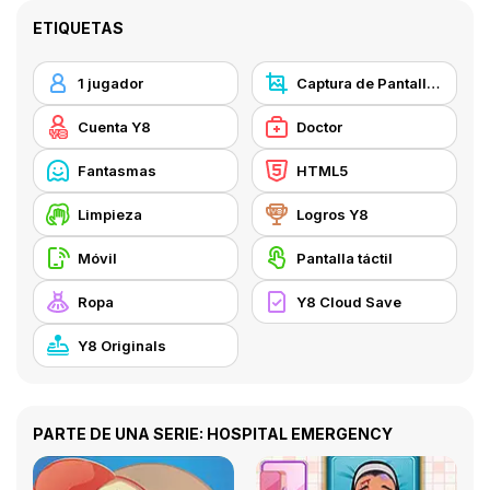
ETIQUETAS
1 jugador
Captura de Pantalla Y8
Cuenta Y8
Doctor
Fantasmas
HTML5
Limpieza
Logros Y8
Móvil
Pantalla táctil
Ropa
Y8 Cloud Save
Y8 Originals
PARTE DE UNA SERIE: HOSPITAL EMERGENCY