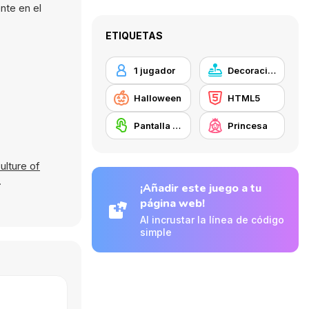
nte en el
ETIQUETAS
1 jugador
Decoración
Halloween
HTML5
Pantalla táctil
Princesa
ulture of
.
¡Añadir este juego a tu
página web!
Al incrustar la línea de código
simple