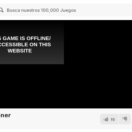
gner
15