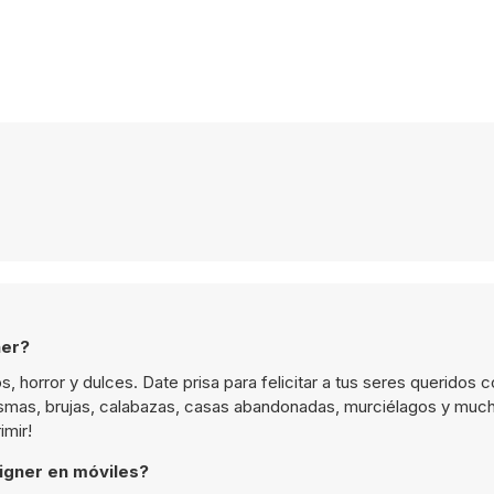
ner?
s, horror y dulces. Date prisa para felicitar a tus seres queridos 
tasmas, brujas, calabazas, casas abandonadas, murciélagos y m
imir!
igner en móviles?