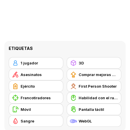
ETIQUETAS
1 jugador
3D
Asesinatos
Comprar mejoras de equipamiento
Ejército
First Person Shooter
Francotiradores
Habilidad con el ratón
Móvil
Pantalla táctil
Sangre
WebGL