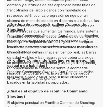
cercano y subfusiles de alta capacidad hasta rifles de
francotirador de largo alcance con modelado de
retroceso auténtico. La progresión se rige por un
sistema de moneda basado en disparos a la cabeza: las
¿Qué tipo de juego es Frontline Commando
eliminaciones de precisión otorgan bonificaciones de
Shooting?
calavera únicas que aumentan tus fondos. Este sistema
Frontline Commando Shooting: Gun Games se describe
financiero desbloquea nuevos territorios de campaña, lo
mejor como un shooter en primera persona (FPS)
que requiere mejoras de armas regulares o compras
basado en misiones con un fuerte componente de
avanzadas para superar sectores tácticos más difíciles.
modo francotirador.
El seguimiento del mini mapa en tiempo real, las barras
de salud visibles y las mecánicas de cobertura exigen
¿Frontline Commando Shooting es un juego más
un posicionamiento cuidadoso y un juego disciplinado,
casual o de habilidad?
recompensando la estrategia sobre la acometida
Frontline Commando Shooting: Gun Games se inclina
imprudente. ¡Juega en Y8, la plataforma de juegos
más hacia el lado casual, pero sí tiene elementos
HTML5 moderna más grande!
basados en la habilidad incorporados.
¿Cuál es el objetivo de Frontline Commando
Shooting?
El objetivo principal en Frontline Commando Shooting: