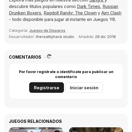
descubre títulos populares como
Dark Times
,
Russian
Drunken Boxers
,
Ragdoll Randy: The Clown
y
Aim Clash
- todo disponible para jugar al instante en Juegos Y8.
Categoría:
Juegos de Disparos
Desarrollador:
therealityhack studio
Añadido
28 dic 2018
COMENTARIOS
Por favor regístrate o identifícate para publicar un
comentario
Registrarse
Iniciar sesión
JUEGOS RELACIONADOS